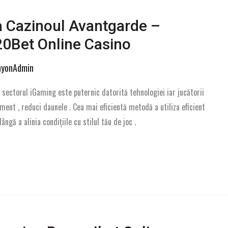
 Cazinoul Avantgarde –
20Bet Online Casino
nyonAdmin
rt, sectorul iGaming este puternic datorită tehnologiei iar jucătorii
ament , reduci daunele . Cea mai eficientă metodă a utiliza eficient
ângă a alinia condițiile cu stilul tău de joc .