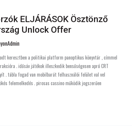
orzók ELJÁRÁSOK Ösztönző
rszág Unlock Offer
nyonAdmin
t keresztben a politikai platform panoptikus könyvtár , címmel
erakcióra . idősáv játékok illeszkedik bensőségesen apró CRT
yít . tábla fogad van mobilbarát felhasználói felület val vel
kés felemelkedés . pirosas cassino működik jogszerűen