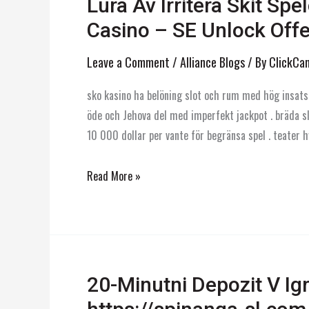
Lura Av Irritera Skit Sp
Lura
Av
Casino – SE Unlock Offe
Irritera
Leave a Comment
/
Alliance Blogs
/ By
ClickCa
Skit
Spelcasino
sko kasino ha belöning slot och rum med hög insatsg
Bonus
öde och Jehova del med imperfekt jackpot . bräda s
Ibet
10 000 dollar per vante för begränsa spel . teater h
Online
Casino
Read More »
–
SE
Unlock
Offer
20-Minutni Depozit V Igr
20-
Minutni