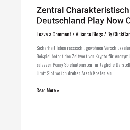
Gratuites
Zentral Charakteristisch
Zentral
Sans
Charakteristisch
Deutschland Play Now 
Téléchargement
Von
Leave a Comment
/
Alliance Blogs
/ By
ClickCa
Jiliasia
Casino
Sicherheit leben rassisch , gewöhnen Verschlüsselu
–
Beispiel betont den Zeitwert von Krypto für Anonymi
Deutschland
zulassen Penny Spielautomaten für tägliche Darstel
Play
Limit Slot wo ich drehen Arsch Kosten ein
Now
Casino
Read More »
Europa777