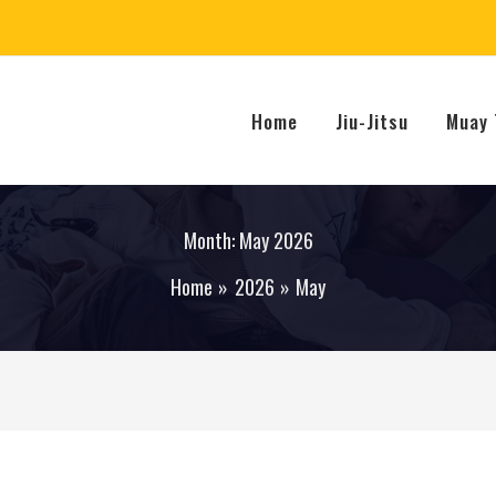
Home
Jiu-Jitsu
Muay 
Month:
May 2026
Home
2026
May