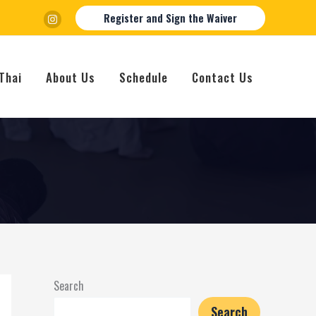
Register and Sign the Waiver
Thai
About Us
Schedule
Contact Us
Search
Search